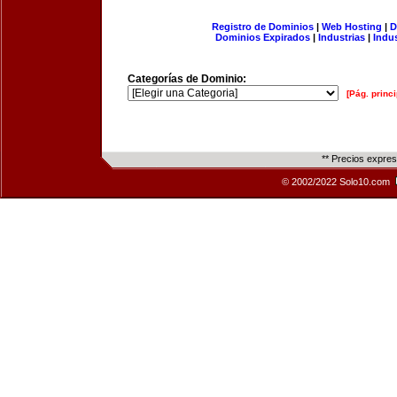
Registro de Dominios
|
Web Hosting
|
D
Dominios Expirados
|
Industrias
|
Indu
Categorías de Dominio:
[Pág. princi
** Precios expre
© 2002/2022 Solo10.com