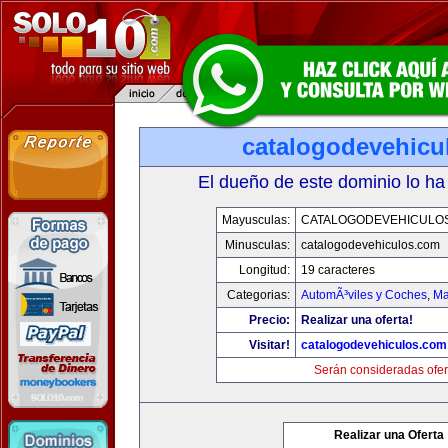
catalogodevehicu
El dueño de este dominio lo ha
Mayusculas:
CATALOGODEVEHICULO
Minusculas:
catalogodevehiculos.com
Longitud:
19 caracteres
Categorias:
AutomÃ³viles y Coches
,
Ma
Precio:
Realizar una oferta!
Visitar!
catalogodevehiculos.com
Serán consideradas ofer
Realizar una Oferta