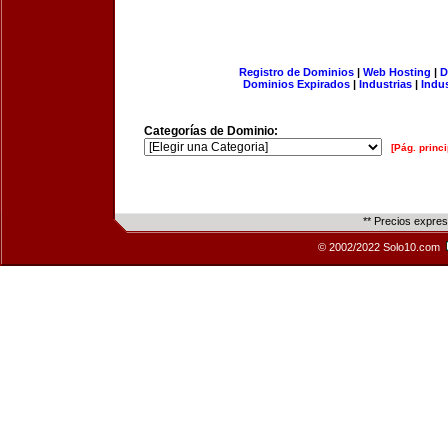
Registro de Dominios
|
Web Hosting
|
D
Dominios Expirados
|
Industrias
|
Indu
Categorías de Dominio:
[Pág. princi
** Precios expre
© 2002/2022 Solo10.com