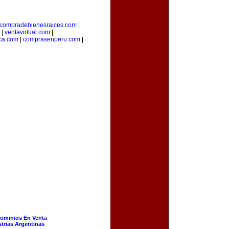
compradebienesraices.com
|
|
ventavirtual.com
|
ica.com
|
comprasenperu.com
|
ominios En Venta
strias Argentinas