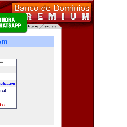
com
OM
ializacion
rta!
tas