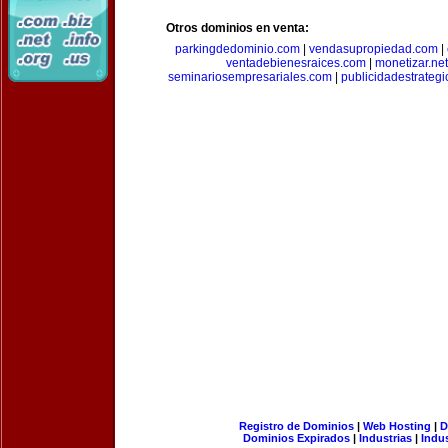
Otros dominios en venta:
parkingdedominio.com
|
vendasupropiedad.com
|
ventadebienesraices.com
|
monetizar.net
seminariosempresariales.com
|
publicidadestrateg
Registro de Dominios
|
Web Hosting
|
D
Dominios Expirados
|
Industrias
|
Indu