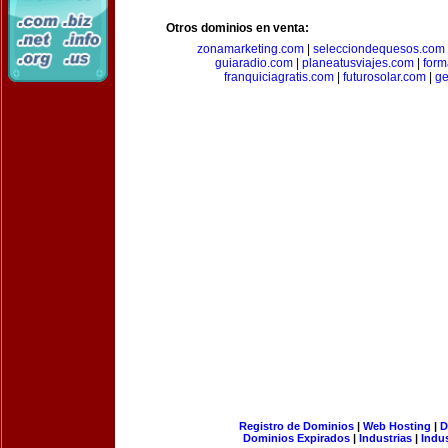
Otros dominios en venta:
zonamarketing.com
|
selecciondequesos.com
guiaradio.com
|
planeatusviajes.com
|
for
franquiciagratis.com
|
futurosolar.com
|
ge
Registro de Dominios
|
Web Hosting
|
D
Dominios Expirados
|
Industrias
|
Indu