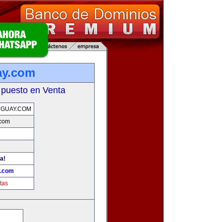
ay.com
 puesto en Venta
UGUAY.COM
.com
a!
y.com
tas