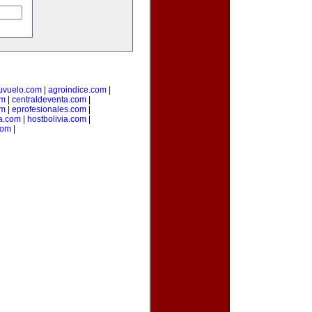
uvuelo.com
|
agroindice.com
|
om
|
centraldeventa.com
|
om
|
eprofesionales.com
|
ia.com
|
hostbolivia.com
|
com
|