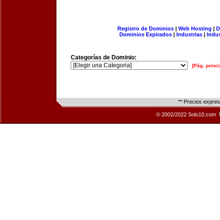
Registro de Dominios
|
Web Hosting
|
D
Dominios Expirados
|
Industrias
|
Indu
Categorías de Dominio:
[Pág. princi
** Precios expre
© 2002/2022 Solo10.com