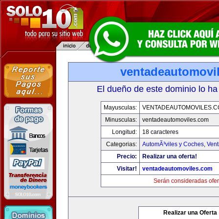
ventadeautomovi
El dueño de este dominio lo ha
Mayusculas:
VENTADEAUTOMOVILES.C
Minusculas:
ventadeautomoviles.com
Longitud:
18 caracteres
Categorias:
AutomÃ³viles y Coches
,
Vent
Precio:
Realizar una oferta!
Visitar!
ventadeautomoviles.com
Serán consideradas ofer
Realizar una Oferta