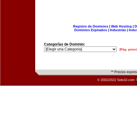
Registro de Dominios
|
Web Hosting
|
D
Dominios Expirados
|
Industrias
|
Indu
Categorías de Dominio:
[Pág. princi
** Precios expre
© 2002/2022 Solo10.com