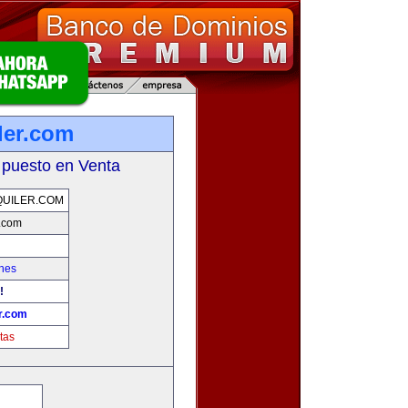
ler.com
 puesto en Venta
UILER.COM
r.com
hes
!
r.com
tas