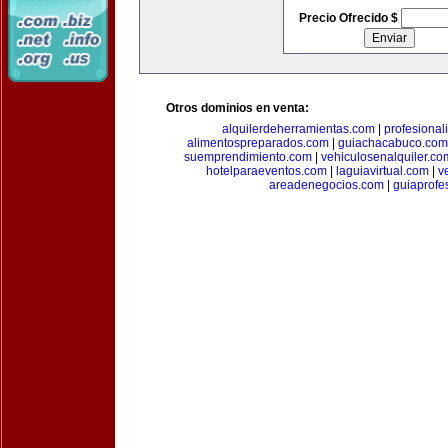
Precio Ofrecido $
Otros dominios en venta:
alquilerdeherramientas.com
|
profesiona
alimentospreparados.com
|
guiachacabuco.com
suemprendimiento.com
|
vehiculosenalquiler.co
hotelparaeventos.com
|
laguiavirtual.com
|
v
areadenegocios.com
|
guiaprofe