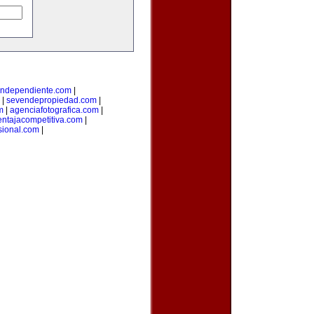
lindependiente.com
|
|
sevendepropiedad.com
|
m
|
agenciafotografica.com
|
entajacompetitiva.com
|
sional.com
|