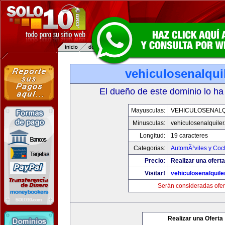
vehiculosenalqui
El dueño de este dominio lo ha
Mayusculas:
VEHICULOSENALQ
Minusculas:
vehiculosenalquile
Longitud:
19 caracteres
Categorias:
AutomÃ³viles y Coc
Precio:
Realizar una oferta
Visitar!
vehiculosenalquile
Serán consideradas ofer
Realizar una Oferta