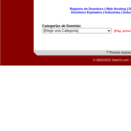
Registro de Dominios
|
Web Hosting
|
D
Dominios Expirados
|
Industrias
|
Indu
Categorías de Dominio:
[Pág. princi
** Precios expre
© 2002/2022 Solo10.com