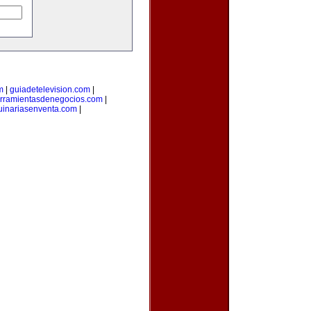
m
|
guiadetelevision.com
|
rramientasdenegocios.com
|
inariasenventa.com
|