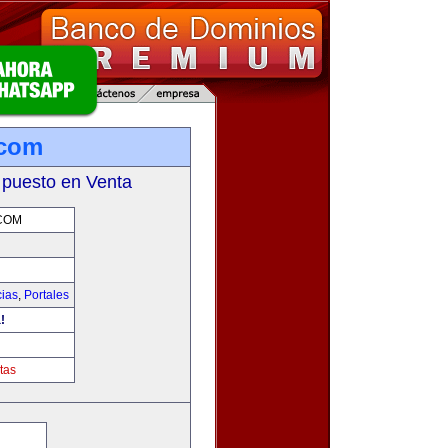
.com
 puesto en Venta
COM
cias
,
Portales
!
tas